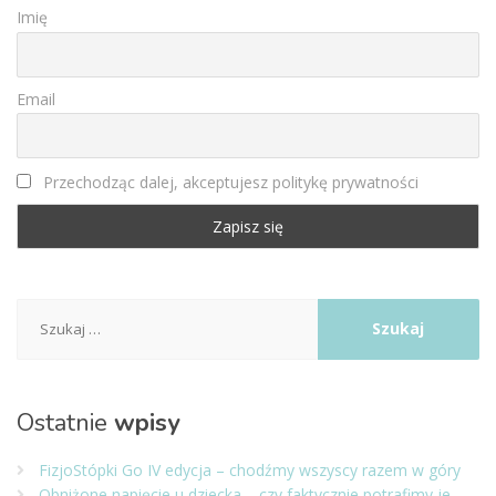
Imię
Email
Przechodząc dalej, akceptujesz politykę prywatności
Szukaj:
Ostatnie
wpisy
FizjoStópki Go IV edycja – chodźmy wszyscy razem w góry
Obniżone napięcie u dziecka – czy faktycznie potrafimy je