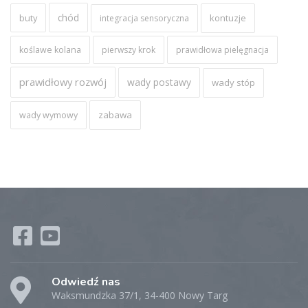
chód
buty
kontuzje
integracja sensoryczna
koślawe kolana
pierwszy krok
prawidłowa pielęgnacja
prawidłowy rozwój
wady postawy
wady stóp
zabawa
wady wymowy
Odwiedź nas
Waksmundzka 37/1, 34-400 Nowy Targ