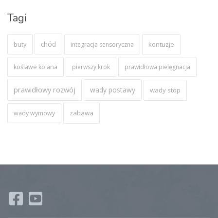
Tagi
chód
buty
kontuzje
integracja sensoryczna
koślawe kolana
pierwszy krok
prawidłowa pielęgnacja
prawidłowy rozwój
wady postawy
wady stóp
zabawa
wady wymowy