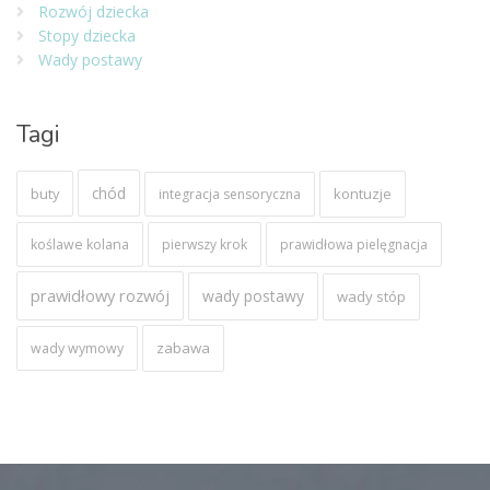
Rozwój dziecka
Stopy dziecka
Wady postawy
Tagi
chód
buty
kontuzje
integracja sensoryczna
koślawe kolana
pierwszy krok
prawidłowa pielęgnacja
prawidłowy rozwój
wady postawy
wady stóp
zabawa
wady wymowy