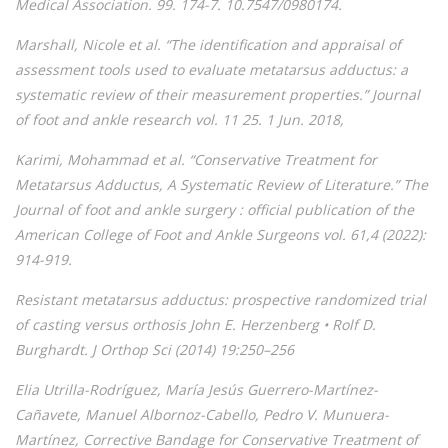
Medical Association. 99. 174-7. 10.7547/0980174.
Marshall, Nicole et al. “The identification and appraisal of
assessment tools used to evaluate metatarsus adductus: a
systematic review of their measurement properties.” Journal
of foot and ankle research vol. 11 25. 1 Jun. 2018,
Karimi, Mohammad et al. “Conservative Treatment for
Metatarsus Adductus, A Systematic Review of Literature.” The
Journal of foot and ankle surgery : official publication of the
American College of Foot and Ankle Surgeons vol. 61,4 (2022):
914-919.
Resistant metatarsus adductus: prospective randomized trial
of casting versus orthosis John E. Herzenberg • Rolf D.
Burghardt. J Orthop Sci (2014) 19:250–256
Elia Utrilla-Rodríguez, María Jesús Guerrero-Martínez-
Cañavete, Manuel Albornoz-Cabello, Pedro V. Munuera-
Martínez, Corrective Bandage for Conservative Treatment of