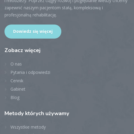
i młodzieży. Poprzez ciągły rozwój i pogłębianie wiedzy chcemy
zapewnić naszym pacjentom stałą, kompleksową i
profesjonalną rehabilitację.
Dowiedz się więcej
Zobacz
więcej
O nas
Pytania i odpowiedzi
Cennik
Gabinet
Blog
Metody
których używamy
Wszystkie metody