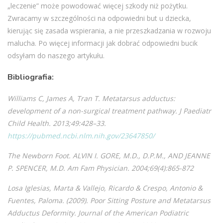
„leczenie” może powodować więcej szkody niż pożytku.
Zwracamy w szczególności na odpowiedni but u dziecka,
kierując się zasada wspierania, a nie przeszkadzania w rozwoju
malucha. Po więcej informacji jak dobrać odpowiedni bucik
odsyłam do naszego artykułu.
Bibliografia:
Williams C, James A, Tran T. Metatarsus adductus:
development of a non-surgical treatment pathway. J Paediatr
Child Health. 2013;49:428–33.
https://pubmed.ncbi.nlm.nih.gov/23647850/
The Newborn Foot. ALVIN I. GORE, M.D., D.P.M., AND JEANNE
P. SPENCER, M.D. Am Fam Physician. 2004;69(4):865-872
Losa Iglesias, Marta & Vallejo, Ricardo & Crespo, Antonio &
Fuentes, Paloma. (2009). Poor Sitting Posture and Metatarsus
Adductus Deformity. Journal of the American Podiatric