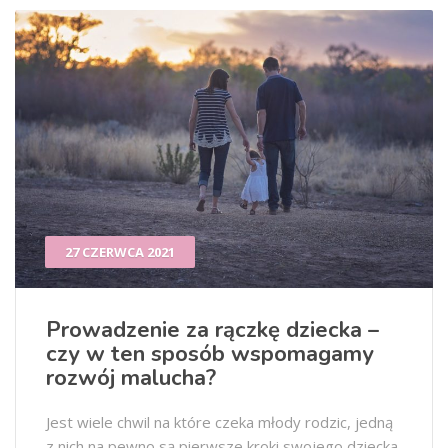
27 CZERWCA 2021
Prowadzenie za rączkę dziecka –
czy w ten sposób wspomagamy
rozwój malucha?
Jest wiele chwil na które czeka młody rodzic, jedną
z nich na pewno są pierwsze kroki swojego dziecka.