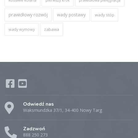
koślawe kolana
pierwszy krok
prawidłowa pielęgnacja
prawidłowy rozwój
wady postawy
wady stóp
zabawa
wady wymowy
Odwiedź nas
Waksmundzka 37/1, 34-400 Nowy Targ
Zadzwoń
888 250 273