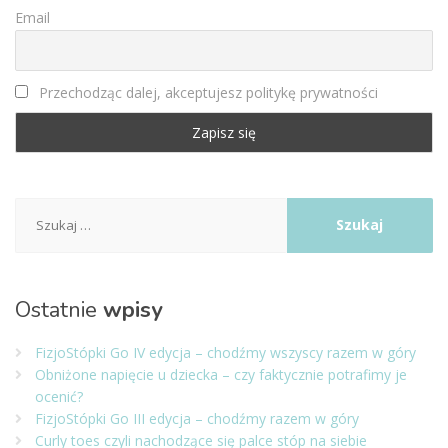
Email
Przechodząc dalej, akceptujesz politykę prywatności
Szukaj:
Ostatnie
wpisy
FizjoStópki Go IV edycja – chodźmy wszyscy razem w góry
Obniżone napięcie u dziecka – czy faktycznie potrafimy je
ocenić?
FizjoStópki Go III edycja – chodźmy razem w góry
Curly toes czyli nachodzące się palce stóp na siebie