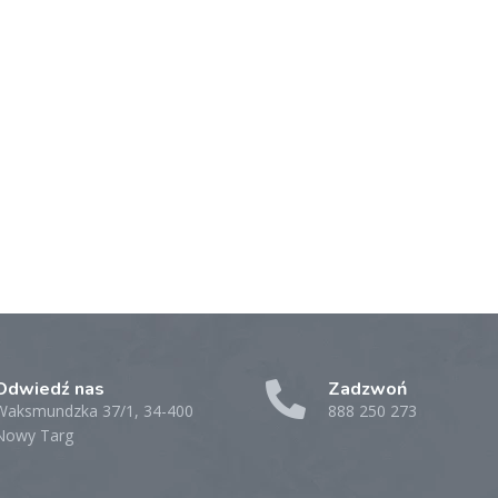
Odwiedź nas
Zadzwoń
Waksmundzka 37/1, 34-400
888 250 273
Nowy Targ