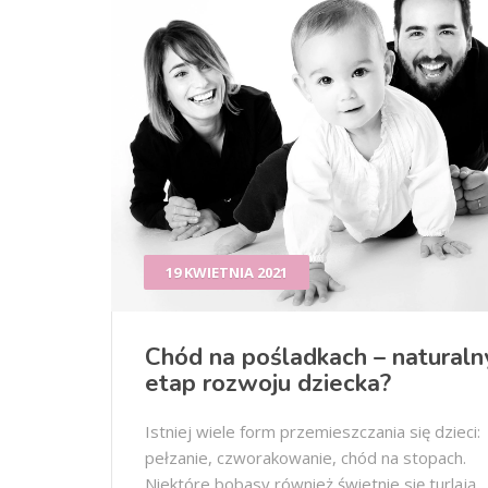
19 KWIETNIA 2021
Chód na pośladkach – naturaln
etap rozwoju dziecka?
Istniej wiele form przemieszczania się dzieci:
pełzanie, czworakowanie, chód na stopach.
Niektóre bobasy również świetnie się turlają,