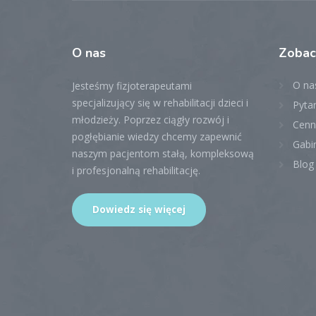
O
nas
Zoba
O na
Jesteśmy fizjoterapeutami
specjalizujący się w rehabilitacji dzieci i
Pytan
młodzieży. Poprzez ciągły rozwój i
Cenn
pogłębianie wiedzy chcemy zapewnić
Gabi
naszym pacjentom stałą, kompleksową
Blog
i profesjonalną rehabilitację.
Dowiedz się więcej