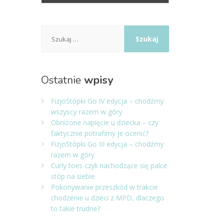
Szukaj:
Ostatnie
wpisy
FizjoStópki Go IV edycja – chodźmy
wszyscy razem w góry
Obniżone napięcie u dziecka – czy
faktycznie potrafimy je ocenić?
FizjoStópki Go III edycja – chodźmy
razem w góry
Curly toes czyli nachodzące się palce
stóp na siebie
Pokonywanie przeszkód w trakcie
chodzenie u dzieci z MPD, dlaczego
to takie trudne?