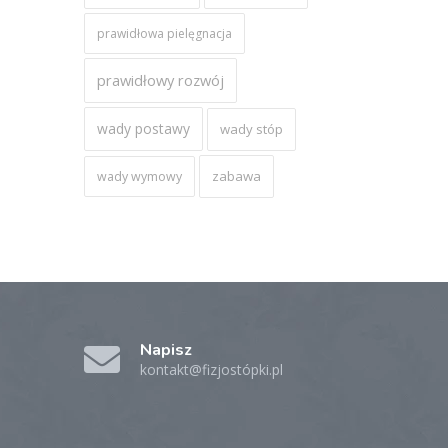
prawidłowa pielęgnacja
prawidłowy rozwój
wady postawy
wady stóp
zabawa
wady wymowy
Napisz
kontakt@fizjostópki.pl