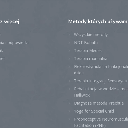
cz
więcej
Metody
których używam
s
Wszystkie metody
ia i odpowiedzi
NDT Bobath
ik
Terapia Medek
net
Terapia manualna
Elektrostymulacja funkcjonal
dzieci
Terapia Integracji Sensoryczn
Rehabilitacja w wodzie – me
Halliwick
Diagnoza metodą Prechtla
Yoga for Special Child
Proprioceptive Neuromuscul
Facilitation (PNF)