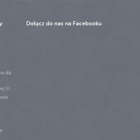
y
Dołącz
do nas na Facebooku
na dla
ej SI
toda
ar