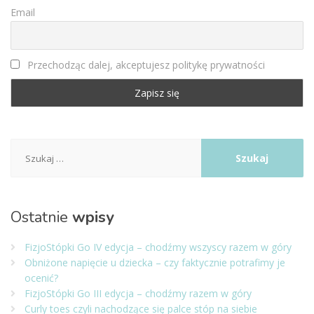
Email
Przechodząc dalej, akceptujesz politykę prywatności
Szukaj:
Ostatnie
wpisy
FizjoStópki Go IV edycja – chodźmy wszyscy razem w góry
Obniżone napięcie u dziecka – czy faktycznie potrafimy je
ocenić?
FizjoStópki Go III edycja – chodźmy razem w góry
Curly toes czyli nachodzące się palce stóp na siebie