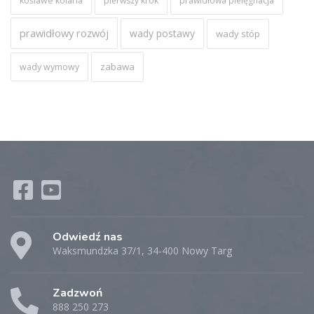
koślawe kolana
pierwszy krok
prawidłowa pielęgnacja
prawidłowy rozwój
wady postawy
wady stóp
zabawa
wady wymowy
Odwiedź nas
Waksmundzka 37/1, 34-400 Nowy Targ
Zadzwoń
888 250 273