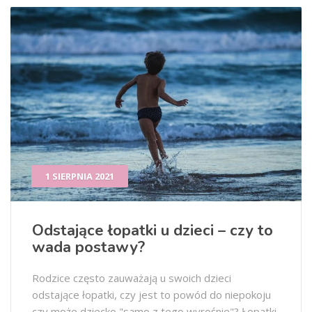
1 SIERPNIA 2021
Odstające łopatki u dzieci – czy to
wada postawy?
Rodzice często zauważają u swoich dzieci
odstające łopatki, czy jest to powód do niepokoju
czy może dziecko "samo z tego wyrośnie"? Łopatki