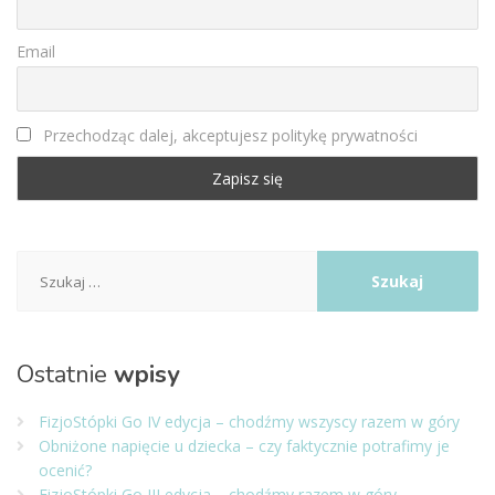
Email
Przechodząc dalej, akceptujesz politykę prywatności
Szukaj:
Ostatnie
wpisy
FizjoStópki Go IV edycja – chodźmy wszyscy razem w góry
Obniżone napięcie u dziecka – czy faktycznie potrafimy je
ocenić?
FizjoStópki Go III edycja – chodźmy razem w góry