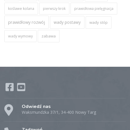
koślawe kolana
pierwszy krok
prawidłowa pielęgnacja
prawidłowy rozwój
wady postawy
wady stóp
zabawa
wady wymowy
Odwiedź nas
Waksmundzka 37/1, 34-400 Nowy Targ
Zadzwoń